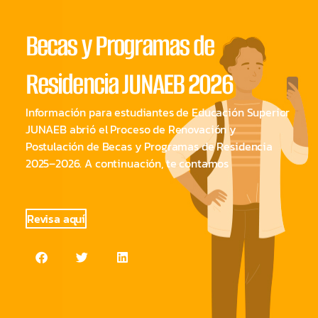
Becas y Programas de
Beca
Residencia JUNAEB 2026
Deportiva
Información para estudiantes de Educación Superior
JUNAEB abrió el Proceso de Renovación y
Postulación de Becas y Programas de Residencia
Pueden postular a esta beca:
2025–2026. A continuación, te contamos
Seleccionados,
preseleccionados nacionales y
deportistas federados en
Revisa aquí
aquellas
disciplinas en que UNAB cuenta
con selecciones que participan
en competencias universitarias.
Deportistas de Elite en otras