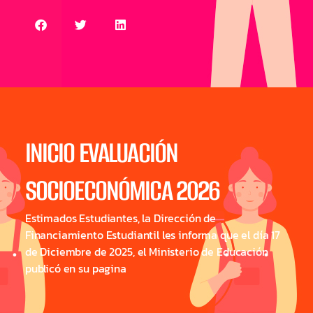
INICIO EVALUACIÓN
SOCIOECONÓMICA 2026
Estimados Estudiantes, la Dirección de
Financiamiento Estudiantil les informa que el día 17
de Diciembre de 2025, el Ministerio de Educación
publicó en su pagina