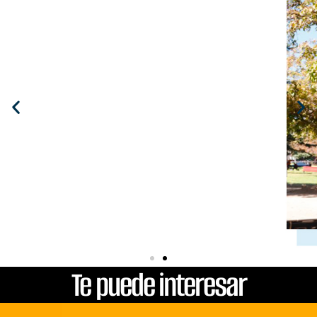
SUSPENSIÓN DE
BENEFICIOS
INTERNOS 2026
Si no cursarás uno o más
periodos,
solicita la suspensión para
resguardar tu beca.
REVISA AQUÍ
Te puede interesar