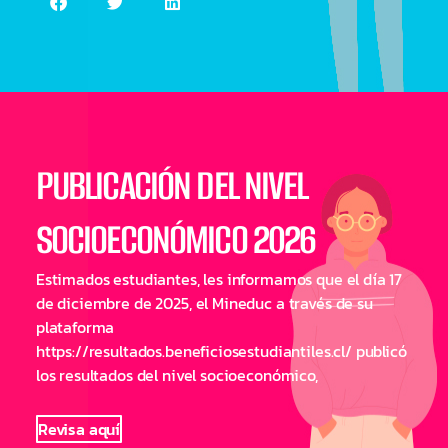
PUBLICACIÓN DEL NIVEL
SOCIOECONÓMICO 2026
Estimados estudiantes, les informamos que el día 17
de diciembre de 2025, el Mineduc a través de su
plataforma
https://resultados.beneficiosestudiantiles.cl/ publicó
los resultados del nivel socioeconómico,
Revisa aquí